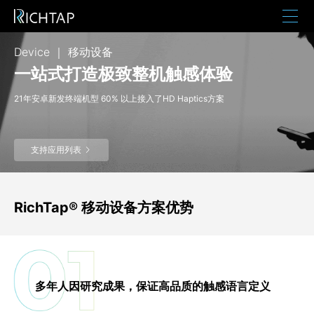
Device ｜ 移动设备
解决方案
一站式打造极致整机触感体验
RichTap
产品列表
21年安卓新发终端机型 60% 以上接入了HD Haptics方案
了解RichTap
支持应用列表
技术支持
资源下载
RichTap® 移动设备方案优势
语言
中文
这里
登录
注册
多年人因研究成果，保证高品质的触感语言定义
还没RichTap Creator账户，去注册