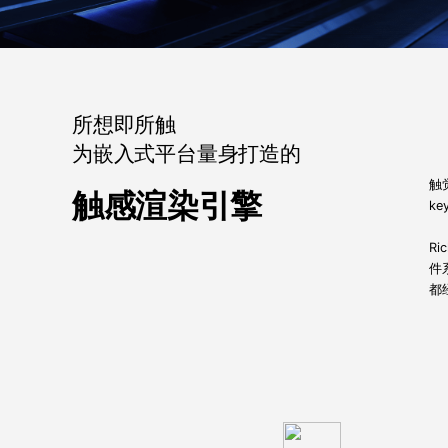
所想即所触
为嵌入式平台量身打造的
触
触感渲染引擎
k
R
件
都