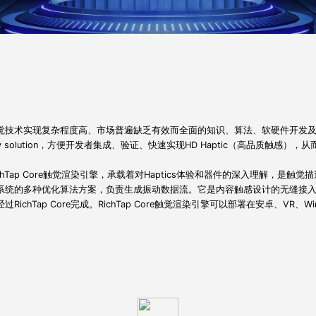
觉技术实现复杂程度高、市场普遍缺乏有效而全面的知识、算法、软硬件开发及验证工具
ey solution，方便开发者集成、验证、快速实现HD Haptic（高品质触
ichTap Core触觉渲染引擎，承载着对Haptics体验和器件的深入理解，是触觉
系统的多种优化算法方案，负责生成振动数据流。它是内容触感设计的无缝接
经过RichTap Core完成。RichTap Core触觉渲染引擎可以部署在安卓、VR、